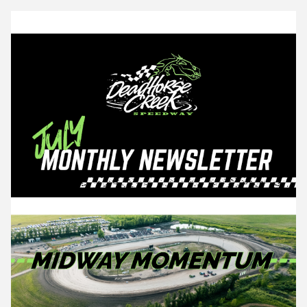
deadhorsecreekspeedway.ca